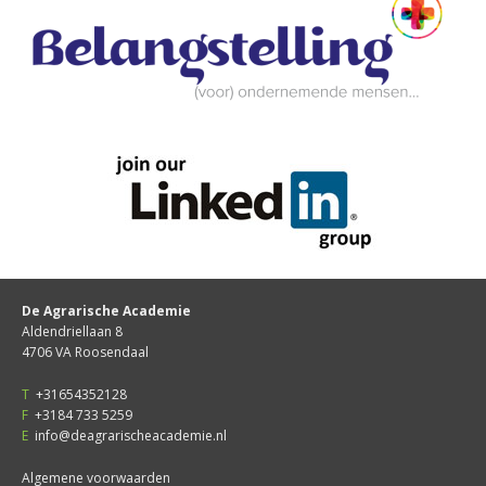
De Agrarische Academie
Aldendriellaan 8
4706 VA Roosendaal
T
+31654352128
F
+3184 733 5259
E
info@deagrarischeacademie.nl
Algemene voorwaarden